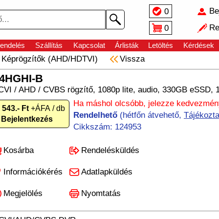
Be
0
Re
0
endelés
Szállítás
Kapcsolat
Árlisták
Letöltés
Kérdések
/
Képrögzítők (AHD/HDTVI)
Vissza
04HGHI-B
VI / AHD / CVBS rögzítő, 1080p lite, audio, 330GB eSSD,
Ha máshol olcsóbb, jelezze kedvezmén
 543.- Ft
+ÁFA / db
Rendelhető
(hétfőn átvehető,
Tájékozta
Bejelentkezés
Cikkszám: 124953
Kosárba
Rendelésküldés
Információkérés
Adatlapküldés
Megjelölés
Nyomtatás