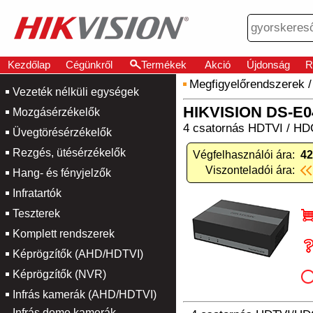
Kezdőlap
Cégünkről
Termékek
Akció
Újdonság
R
Megfigyelőrendszerek
Vezeték nélküli egységek
HIKVISION DS-E
Mozgásérzékelők
4 csatornás HDTVI / HDC
Üvegtörésérzékelők
Rezgés, ütésérzékelők
Végfelhasználói ára:
42
Viszonteladói ára:
Hang- és fényjelzők
Infratartók
Teszterek
Komplett rendszerek
Képrögzítők (AHD/HDTVI)
Képrögzítők (NVR)
Infrás kamerák (AHD/HDTVI)
Infrás dome kamerák