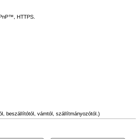
 UPnP™, HTTPS.
l, beszállítótól, vámtól, szállítmányozótól.)