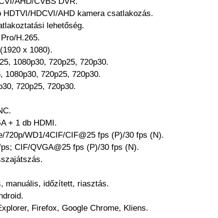
HDCVI/AHD/CVBS DVR.
0p HDTVI/HDCVI/AHD kamera csatlakozás.
tlakoztatási lehetőség.
 Pro/H.265.
 (1920 x 1080).
25, 1080p30, 720p25, 720p30.
, 1080p30, 720p25, 720p30.
p30, 720p25, 720p30.
NC.
GA + 1 db HDMI.
te/720p/WD1/4CIF/CIF@25 fps (P)/30 fps (N).
fps; CIF/QVGA@25 fps (P)/30 fps (N).
sszajátszás.
 manuális, időzített, riasztás.
ndroid.
 Explorer, Firefox, Google Chrome, Kliens.