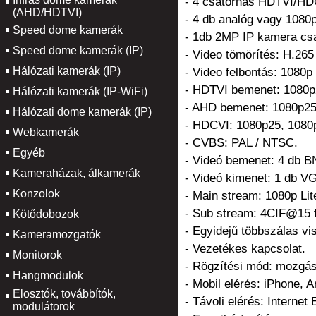
- 4 csatornás HDTVI/
(AHD/HDTVI)
- 4 db analóg vagy 108
Speed dome kamerák
- 1db 2MP IP kamera csa
Speed dome kamerák (IP)
- Video tömörítés: H.265
Hálózati kamerák (IP)
- Video felbontás: 1080p
- HDTVI bemenet: 1080p
Hálózati kamerák (IP-WiFi)
- AHD bemenet: 1080p25
Hálózati dome kamerák (IP)
- HDCVI: 1080p25, 1080
Webkamerák
- CVBS: PAL / NTSC.
Egyéb
- Videó bemenet: 4 db B
Kameraházak, álkamerák
- Videó kimenet: 1 db V
Konzolok
- Main stream: 1080p Li
- Sub stream: 4CIF@15 
Kötődobozok
- Egyidejű többszálas vi
Kameramozgatók
- Vezetékes kapcsolat.
Monitorok
- Rögzítési mód: mozgás,
Hangmodulok
- Mobil elérés: iPhone, A
Elosztók, továbbítók,
- Távoli elérés: Internet
modulátorok