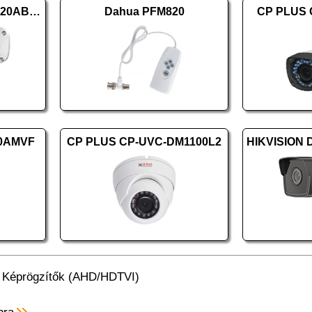
PROVISION PR-BSH-320AB-28
Dahua PFM820
CP PLUS 
50AMVF
CP PLUS CP-UVC-DM1100L2
/
Képrögzítők (AHD/HDTVI)