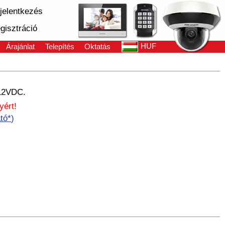
jelentkezés
gisztráció
HUF
Árajánlat
Telepítés
Oktatás
 12VDC.
yért!
tó*
)