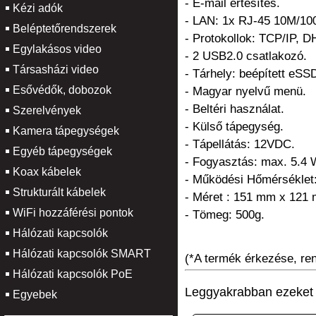
- E-mail értesítés.
Kézi adók
- LAN: 1x RJ-45 10M/10
Beléptetőrendszerek
- Protokollok: TCP/IP
Egylakásos video
- 2 USB2.0 csatlakozó.
Társasházi video
- Tárhely: beépített eSS
Esővédők, dobozok
- Magyar nyelvű menü.
- Beltéri használat.
Szerelvények
- Külső tápegység.
Kamera tápegységek
- Tápellátás: 12VDC.
Egyéb tápegységek
- Fogyasztás: max. 5.4 
Koax kábelek
- Működési Hőmérséklet
Strukturált kábelek
- Méret : 151 mm x 121
WiFi hozzáférési pontok
- Tömeg: 500g.
Hálózati kapcsolók
Hálózati kapcsolók SMART
(*A termék érkezése, rend
Hálózati kapcsolók PoE
Leggyakrabban ezeket v
Egyebek