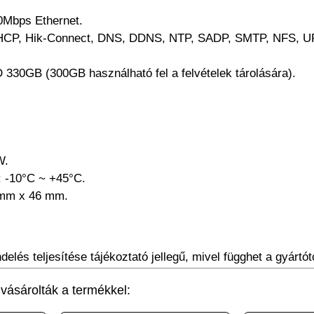
0Mbps Ethernet.
, DHCP, Hik-Connect, DNS, DDNS, NTP, SADP, SMTP, NFS,
D 330GB (300GB használható fel a felvételek tárolására).
W.
: -10°C ~ +45°C.
 mm x 46 mm.
elés teljesítése tájékoztató jellegű, mivel függhet a gyártótó
ásárolták a termékkel: