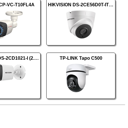
CP-VC-T10FL4A
HIKVISION DS-2CE56D0T-IT3F (2.8mm)
HIKVISION DS-2CD1021-I (2.8mm) (F)
TP-LINK Tapo C500