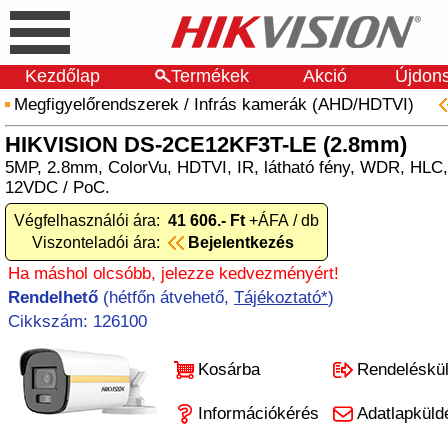
Kezdőlap
Termékek
Akció
Újdon
Megfigyelőrendszerek
/
Infrás kamerák (AHD/HDTVI)
HIKVISION DS-2CE12KF3T-LE (2.8mm)
5MP, 2.8mm, ColorVu, HDTVI, IR, látható fény, WDR, HLC
12VDC / PoC.
Végfelhasználói ára:
41 606.- Ft
+ÁFA / db
Viszonteladói ára:
Bejelentkezés
Ha máshol olcsóbb, jelezze kedvezményért!
Rendelhető
(hétfőn átvehető,
Tájékoztató*
)
Cikkszám: 126100
Kosárba
Rendeléskü
Információkérés
Adatlapküld