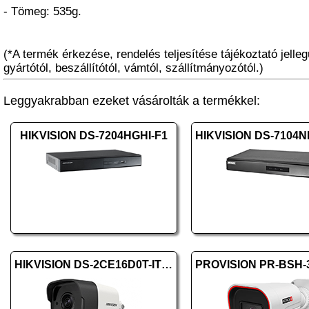
- Tömeg: 535g.
(*A termék érkezése, rendelés teljesítése tájékoztató jelleg
gyártótól, beszállítótól, vámtól, szállítmányozótól.)
Leggyakrabban ezeket vásárolták a termékkel:
HIKVISION DS-7204HGHI-F1
HIKVISION DS-2CE16D0T-ITFS (2.8mm)