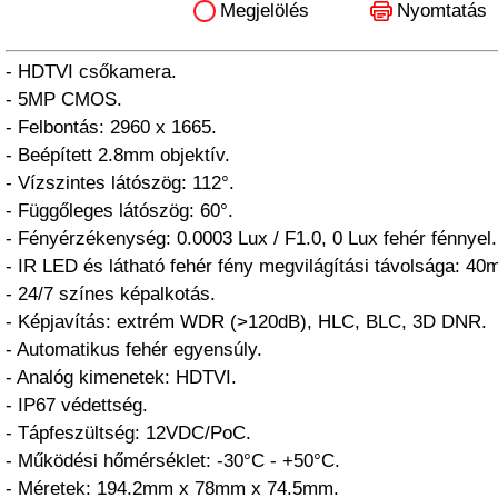
Megjelölés
Nyomtatás
- HDTVI csőkamera.
- 5MP CMOS.
- Felbontás: 2960 x 1665.
- Beépített 2.8mm objektív.
- Vízszintes látószög: 112°.
- Függőleges látószög: 60°.
- Fényérzékenység: 0.0003 Lux / F1.0, 0 Lux fehér fénnyel.
- IR LED és látható fehér fény megvilágítási távolsága: 40
- 24/7 színes képalkotás.
- Képjavítás: extrém WDR (>120dB), HLC, BLC, 3D DNR.
- Automatikus fehér egyensúly.
- Analóg kimenetek: HDTVI.
- IP67 védettség.
- Tápfeszültség: 12VDC/PoC.
- Működési hőmérséklet: -30°C - +50°C.
- Méretek: 194.2mm x 78mm x 74.5mm.