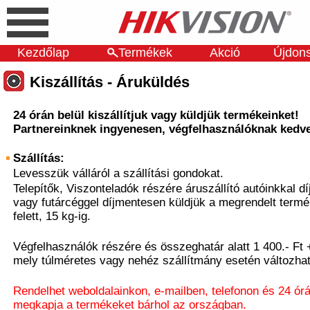
Kezdőlap
Termékek
Akció
Újdon
Kiszállítás - Áruküldés
24 órán belül kiszállítjuk vagy küldjük termékeinket!
Partnereinknek ingyenesen, végfelhasználóknak kedve
Szállítás:
Levesszük válláról a szállítási gondokat.
Telepítők, Viszonteladók részére áruszállító autóinkkal dí
vagy futárcéggel díjmentesen küldjük a megrendelt termé
felett, 15 kg-ig.
Végfelhasználók részére és összeghatár alatt 1 400.- Ft +
mely túlméretes vagy nehéz szállítmány esetén változhat
Rendelhet weboldalainkon, e-mailben, telefonon és 24 ór
megkapja a termékeket bárhol az országban.